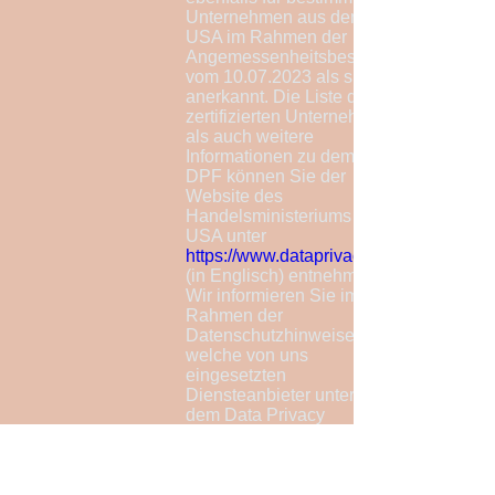
Unternehmen aus den
USA im Rahmen der
Angemessenheitsbeschlusses
vom 10.07.2023 als sicher
anerkannt. Die Liste der
zertifizierten Unternehmen
als auch weitere
Informationen zu dem
DPF können Sie der
Website des
Handelsministeriums der
USA unter
https://www.dataprivacyframework.gov/
(in Englisch) entnehmen.
Wir informieren Sie im
Rahmen der
Datenschutzhinweise,
welche von uns
eingesetzten
Diensteanbieter unter
dem Data Privacy
Framework zertifiziert
sind.
Rechte der