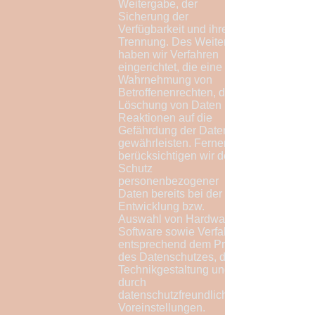
Weitergabe, der
Sicherung der
Verfügbarkeit und ihrer
Trennung. Des Weiteren
haben wir Verfahren
eingerichtet, die eine
Wahrnehmung von
Betroffenenrechten, die
Löschung von Daten und
Reaktionen auf die
Gefährdung der Daten
gewährleisten. Ferner
berücksichtigen wir den
Schutz
personenbezogener
Daten bereits bei der
Entwicklung bzw.
Auswahl von Hardware,
Software sowie Verfahren
entsprechend dem Prinzip
des Datenschutzes, durch
Technikgestaltung und
durch
datenschutzfreundliche
Voreinstellungen.