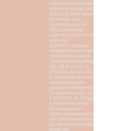
Angemessenheitsbeschlusses
anerkannt wurde (Art. 45
DSGVO), dient dieser als
Grundlage des
Datentransfers. Im
Übrigen erfolgen
Datentransfers nur dann,
wenn das
Datenschutzniveau
anderweitig gesichert ist,
insbesondere durch
Standardvertragsklauseln
(Art. 46 Abs. 2 lit. c)
DSGVO), ausdrückliche
Einwilligung oder im Fall
vertraglicher oder
gesetzlich erforderlicher
Übermittlung (Art. 49 Abs.
1 DSGVO). Im Übrigen
teilen wir Ihnen die
Grundlagen der
Drittlandübermittlung bei
den einzelnen Anbietern
aus dem Drittland mit,
wobei die