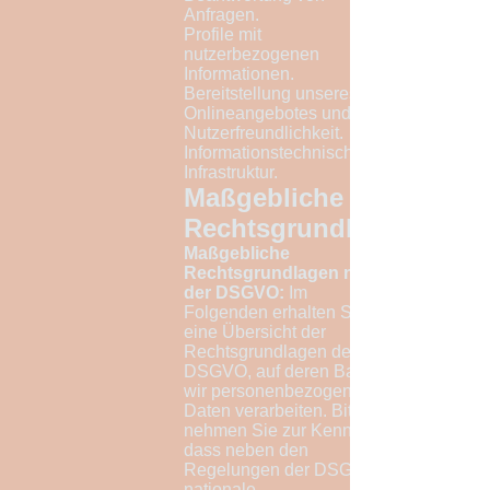
Anfragen.
Profile mit
nutzerbezogenen
Informationen.
Bereitstellung unseres
Onlineangebotes und
Nutzerfreundlichkeit.
Informationstechnische
Infrastruktur.
Maßgebliche
Rechtsgrundlagen
Maßgebliche
Rechtsgrundlagen nach
der DSGVO:
Im
Folgenden erhalten Sie
eine Übersicht der
Rechtsgrundlagen der
DSGVO, auf deren Basis
wir personenbezogene
Daten verarbeiten. Bitte
nehmen Sie zur Kenntnis,
dass neben den
Regelungen der DSGVO
nationale