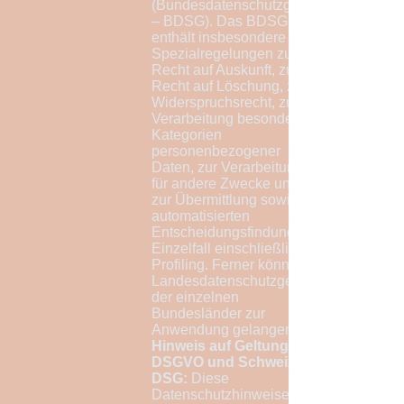
(Bundesdatenschutzgesetz
– BDSG). Das BDSG
enthält insbesondere
Spezialregelungen zum
Recht auf Auskunft, zum
Recht auf Löschung, zum
Widerspruchsrecht, zur
Verarbeitung besonderer
Kategorien
personenbezogener
Daten, zur Verarbeitung
für andere Zwecke und
zur Übermittlung sowie
automatisierten
Entscheidungsfindung im
Einzelfall einschließlich
Profiling. Ferner können
Landesdatenschutzgesetze
der einzelnen
Bundesländer zur
Anwendung gelangen.
Hinweis auf Geltung
DSGVO und Schweizer
DSG:
Diese
Datenschutzhinweise