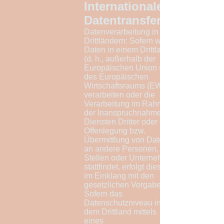
Internationale
Datentransfers
Datenverarbeitung in
Drittländern: Sofern wir
Daten in einem Drittland
(d. h., außerhalb der
Europäischen Union (EU),
des Europäischen
Wirtschaftsraums (EWR))
verarbeiten oder die
Verarbeitung im Rahmen
der Inanspruchnahme von
Diensten Dritter oder der
Offenlegung bzw.
Übermittlung von Daten
an andere Personen,
Stellen oder Unternehmen
stattfindet, erfolgt dies nur
im Einklang mit den
gesetzlichen Vorgaben.
Sofern das
Datenschutzniveau in
dem Drittland mittels
eines