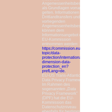
Angemessenheitsbeschlüsse
als Grundlagen vorrangig
gelten. Informationen zu
Drittlandtransfers und
vorliegenden
Angemessenheitsbeschlüssen
können dem
Informationsangebot der
EU-Kommission
entnommen werden:
https://commission.europa.eu/law/law-
topic/data-
protection/international-
dimension-data-
protection_en?
prefLang=de.
EU-US Trans-Atlantic
Data Privacy Framework:
Im Rahmen des
sogenannten „Data
Privacy Framework"
(DPF) hat die EU-
Kommission das
Datenschutzniveau
ebenfalls für bestimmte