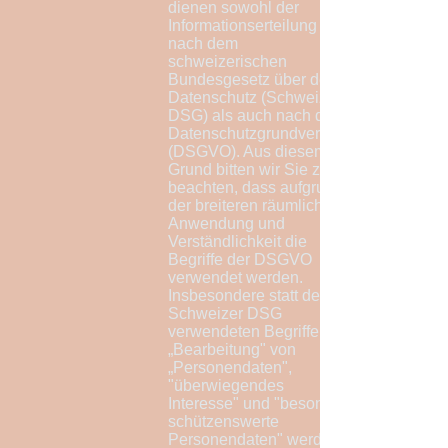
dienen sowohl der
Informationserteilung
nach dem
schweizerischen
Bundesgesetz über den
Datenschutz (Schweizer
DSG) als auch nach der
Datenschutzgrundverordnung
(DSGVO). Aus diesem
Grund bitten wir Sie zu
beachten, dass aufgrund
der breiteren räumlichen
Anwendung und
Verständlichkeit die
Begriffe der DSGVO
verwendet werden.
Insbesondere statt der im
Schweizer DSG
verwendeten Begriffe
„Bearbeitung" von
„Personendaten",
"überwiegendes
Interesse" und "besonders
schützenswerte
Personendaten" werden