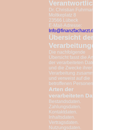
Verantwortlicher
Dr. Christian Fuhrmann
Moltkeplatz 8
23566 Lübeck
E-Mail-Adresse:
Info@finanzfacharzt.de
Übersicht der
Verarbeitungen
Die nachfolgende
Übersicht fasst die Arten
der verarbeiteten Daten
und die Zwecke ihrer
Verarbeitung zusammen
und verweist auf die
betroffenen Personen.
Arten der
verarbeiteten Daten
Bestandsdaten.
Zahlungsdaten.
Kontaktdaten.
Inhaltsdaten.
Vertragsdaten.
Nutzungsdaten.