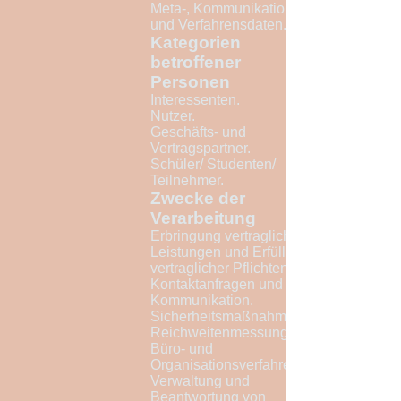
Meta-, Kommunikations-
und Verfahrensdaten.
Kategorien
betroffener
Personen
Interessenten.
Nutzer.
Geschäfts- und
Vertragspartner.
Schüler/ Studenten/
Teilnehmer.
Zwecke der
Verarbeitung
Erbringung vertraglicher
Leistungen und Erfüllung
vertraglicher Pflichten.
Kontaktanfragen und
Kommunikation.
Sicherheitsmaßnahmen.
Reichweitenmessung.
Büro- und
Organisationsverfahren.
Verwaltung und
Beantwortung von