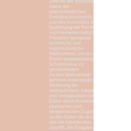
Zwecke der Verarbeitung
sowie der
unterschiedlichen
Eintrittswahrscheinlichkeiten
und des Ausmaßes der
Bedrohung der Rechte
und Freiheiten natürlicher
Personen geeignete
technische und
organisatorische
Maßnahmen, um ein dem
Risiko angemessenes
Schutzniveau zu
gewährleisten.
Zu den Maßnahmen
gehören insbesondere die
Sicherung der
Vertraulichkeit, Integrität
und Verfügbarkeit von
Daten durch Kontrolle des
physischen und
elektronischen Zugangs
zu den Daten als auch
des sie betreffenden
Zugriffs, der Eingabe, der