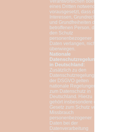
Verantwortlichen oder
eines Dritten notwendig,
vorausgesetzt, dass die
Interessen, Grundrechte
und Grundfreiheiten der
betroffenen Person, die
den Schutz
personenbezogener
Daten verlangen, nicht
überwiegen.
Nationale
Datenschutzregelungen
in Deutschland:
Zusätzlich zu den
Datenschutzregelungen
der DSGVO gelten
nationale Regelungen
zum Datenschutz in
Deutschland. Hierzu
gehört insbesondere das
Gesetz zum Schutz vor
Missbrauch
personenbezogener
Daten bei der
Datenverarbeitung