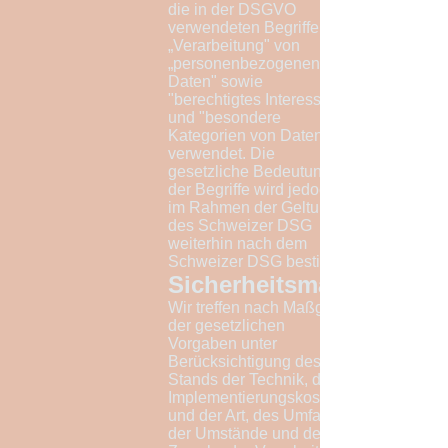
die in der DSGVO
verwendeten Begriffe
„Verarbeitung" von
„personenbezogenen
Daten" sowie
"berechtigtes Interesse"
und "besondere
Kategorien von Daten"
verwendet. Die
gesetzliche Bedeutung
der Begriffe wird jedoch
im Rahmen der Geltung
des Schweizer DSG
weiterhin nach dem
Schweizer DSG bestimmt.
Sicherheitsmaßnahmen
Wir treffen nach Maßgabe
der gesetzlichen
Vorgaben unter
Berücksichtigung des
Stands der Technik, der
Implementierungskosten
und der Art, des Umfangs,
der Umstände und der